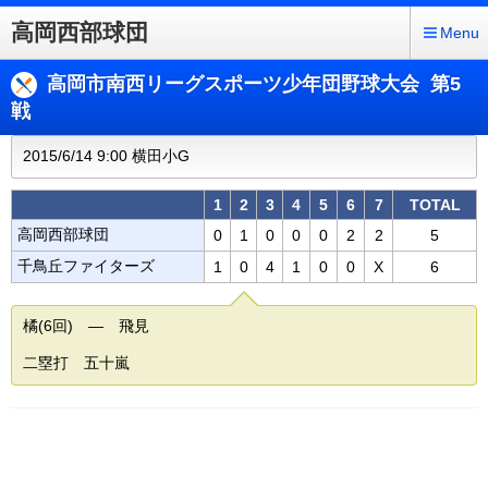
高岡西部球団
Menu
高岡市南西リーグスポーツ少年団野球大会 第5
戦
2015/6/14 9:00 横田小G
1
2
3
4
5
6
7
TOTAL
高岡西部球団
0
1
0
0
0
2
2
5
千鳥丘ファイターズ
1
0
4
1
0
0
X
6
橘(6回) ― 飛見
二塁打 五十嵐