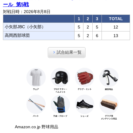
ール 第5戦
対戦日時：2026年8月8日
1
2
3
TOTAL
小矢部JBC（小矢部）
5
2
5
12
高岡西部球団
5
2
6
13
試合結果一覧
Amazon.co.jp 野球用品