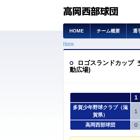
高岡西部球団
HOME
チーム概要
選
Home
ロゴスランドカップ 交流戦
動広場)
1
多賀少年野球クラブ（滋
1
賀県）
0
高岡西部球団