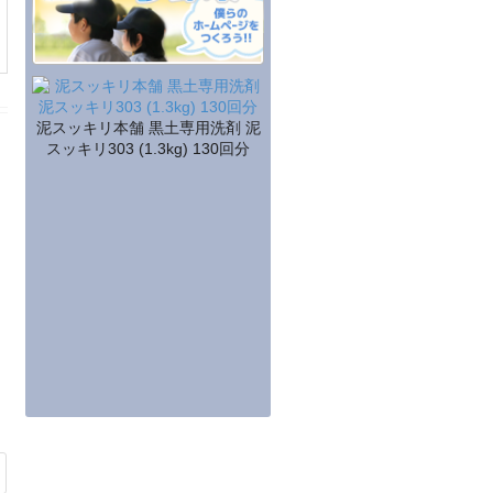
泥スッキリ本舗 黒土専用洗剤 泥
スッキリ303 (1.3kg) 130回分