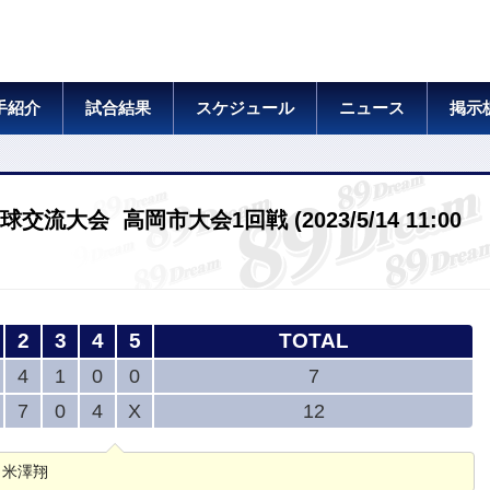
手紹介
試合結果
スケジュール
ニュース
掲示
大会 高岡市大会1回戦 (2023/5/14 11:00
2
3
4
5
TOTAL
4
1
0
0
7
7
0
4
X
12
― 米澤翔