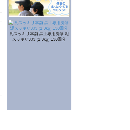
泥スッキリ本舗 黒土専用洗剤 泥
スッキリ303 (1.3kg) 130回分