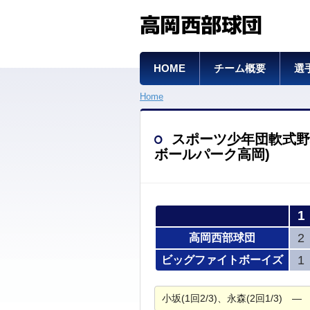
高岡西部球団
HOME
チーム概要
選
Home
スポーツ少年団軟式野球交流
ボールパーク高岡)
1
2
高岡西部球団
1
ビッグファイトボーイズ
小坂(1回2/3)、永森(2回1/3) 