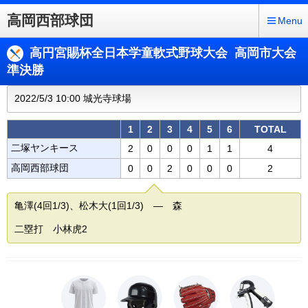
高岡西部球団
Menu
高円宮賜杯全日本学童軟式野球大会 高岡市大会
準決勝
2022/5/3 10:00 城光寺球場
1
2
3
4
5
6
TOTAL
二塚ヤンキース
2
0
0
0
1
1
4
高岡西部球団
0
0
2
0
0
0
2
亀澤(4回1/3)、松木大(1回1/3) ― 森
二塁打 小林虎2