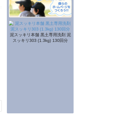
泥スッキリ本舗 黒土専用洗剤 泥
スッキリ303 (1.3kg) 130回分