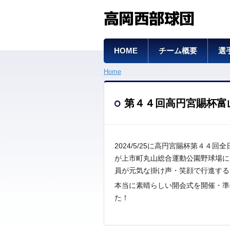
高岡西部球団
HOME
チーム概要
選
Home
第４４回高円宮賜杯富
2024/5/25に高円宮賜杯第４
が上市町丸山総合運動公園野球場に
員が元気な掛け声・笑顔で行進する
本当に素晴らしい開会式を開催・準
た！