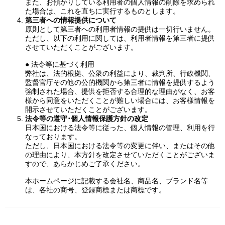
また、お預かりしている利用者の個人情報の削除を求められ
た場合は、これを直ちに実行するものとします。
第三者への情報提供について
原則として第三者への利用者情報の提供は一切行いません。
ただし、以下の利用に関しては、利用者情報を第三者に提供
させていただくことがございます。
● 法令等に基づく利用
弊社は、法的根拠、公衆の利益により、裁判所、行政機関、
監督官庁その他の公的機関から第三者に情報を提供するよう
強制された場合、提供を拒否する合理的な理由がなく、お客
様から同意をいただくことが難しい場合には、お客様情報を
開示させていただくことがございます。
法令等の遵守･個人情報保護方針の改定
日本国における法令等に従った、個人情報の管理、利用を行
なっております。
ただし、日本国における法令等の変更に伴い、またはその他
の理由により、本方針を改定させていただくことがございま
すので、あらかじめご了承ください。
本ホームページに記載する会社名、商品名、ブランド名等
は、各社の商号、登録商標または商標です。